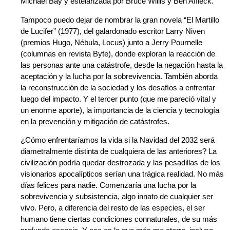
Michael Bay y estelarizada por Bruce Willis y Ben Affleck.
Tampoco puedo dejar de nombrar la gran novela “El Martillo
de Lucifer” (1977), del galardonado escritor Larry Niven
(premios Hugo, Nébula, Locus) junto a Jerry Pournelle
(columnas en revista Byte), donde exploran la reacción de
las personas ante una catástrofe, desde la negación hasta la
aceptación y la lucha por la sobrevivencia. También aborda
la reconstrucción de la sociedad y los desafíos a enfrentar
luego del impacto. Y el tercer punto (que me pareció vital y
un enorme aporte), la importancia de la ciencia y tecnología
en la prevención y mitigación de catástrofes.
¿Cómo enfrentaríamos la vida si la Navidad del 2032 será
diametralmente distinta de cualquiera de las anteriores? La
civilización podría quedar destrozada y las pesadillas de los
visionarios apocalípticos serían una trágica realidad. No más
días felices para nadie. Comenzaría una lucha por la
sobrevivencia y subsistencia, algo innato de cualquier ser
vivo. Pero, a diferencia del resto de las especies, el ser
humano tiene ciertas condiciones connaturales, de su más