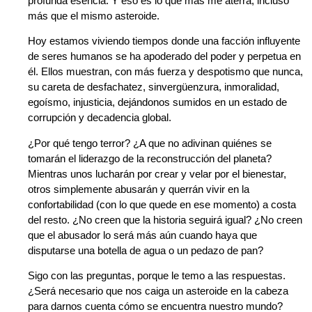
profunda esencia. Y eso es lo que más me aterra, incluso
más que el mismo asteroide.
Hoy estamos viviendo tiempos donde una facción influyente
de seres humanos se ha apoderado del poder y perpetua en
él. Ellos muestran, con más fuerza y despotismo que nunca,
su careta de desfachatez, sinvergüenzura, inmoralidad,
egoísmo, injusticia, dejándonos sumidos en un estado de
corrupción y decadencia global.
¿Por qué tengo terror? ¿A que no adivinan quiénes se
tomarán el liderazgo de la reconstrucción del planeta?
Mientras unos lucharán por crear y velar por el bienestar,
otros simplemente abusarán y querrán vivir en la
confortabilidad (con lo que quede en ese momento) a costa
del resto. ¿No creen que la historia seguirá igual? ¿No creen
que el abusador lo será más aún cuando haya que
disputarse una botella de agua o un pedazo de pan?
Sigo con las preguntas, porque le temo a las respuestas.
¿Será necesario que nos caiga un asteroide en la cabeza
para darnos cuenta cómo se encuentra nuestro mundo?