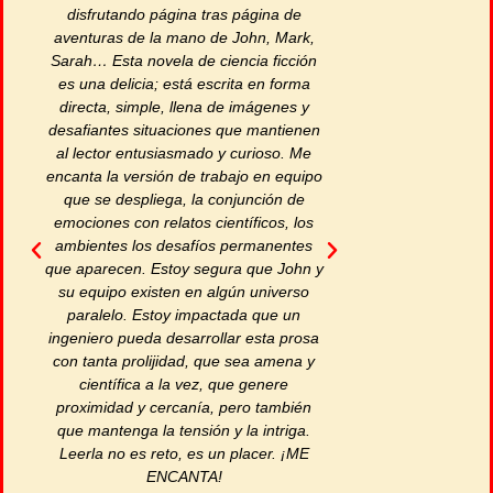
disfrutando página tras página de
contactarno
aventuras de la mano de John, Mark,
galaxias, qu
Sarah… Esta novela de ciencia ficción
colabora
es una delicia; está escrita en forma
acostumbrad
directa, simple, llena de imágenes y
armas que n
desafiantes situaciones que mantienen
al lector entusiasmado y curioso. Me
encanta la versión de trabajo en equipo
que se despliega, la conjunción de
emociones con relatos científicos, los
ambientes los desafíos permanentes
que aparecen. Estoy segura que John y
su equipo existen en algún universo
paralelo. Estoy impactada que un
ingeniero pueda desarrollar esta prosa
con tanta prolijidad, que sea amena y
científica a la vez, que genere
proximidad y cercanía, pero también
que mantenga la tensión y la intriga.
Leerla no es reto, es un placer. ¡ME
ENCANTA!