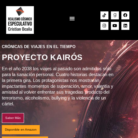
Lab Narrativo
CRÓNICAS DE VIAJES EN EL TIEMPO
PROYECTO KAIRÓS
En el año 2038 los viajes al pasado son admitidos sólo
para la sanación personal. Cuatro historias destacan en
la primera gira. Los protagonistas nos mostrarán
impactantes momentos de superación, amor, valentía y
amistad al volver enfrentar sus tragedias producto del
terrorismo, alcoholismo, bullying y la violencia de un
cártel.
Saber Más
Disponible en Amazon