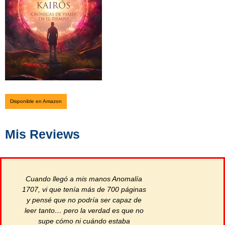
Disponible en Amazon
Mis Reviews
Cuando llegó a mis manos Anomalía
Respecto de l
1707, vi que tenía más de 700 páginas
según mi crit
y pensé que no podría ser capaz de
ciencia ficció
leer tanto… pero la verdad es que no
esperanzadora,
supe cómo ni cuándo estaba
que quisiéram