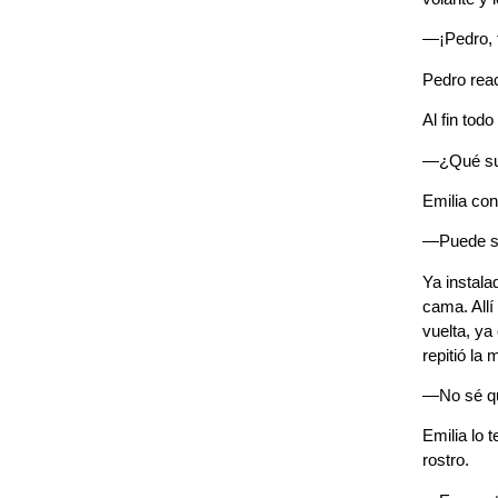
—¡Pedro, f
Pedro reac
Al fin todo
—¿Qué suc
Emilia con
—Puede se
Ya instal
cama. Allí
vuelta, ya
repitió la
—No sé qu
Emilia lo 
rostro.