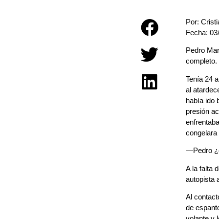
Por: Crist
Fecha: 03/
Pedro Mart
completo. 
Tenía 24 a
al atardec
había ido 
presión a
enfrentaba
congelara 
—Pedro ¿q
A la falta
autopista 
Al contact
de espanto
volante y