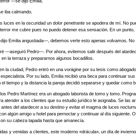
rror —se dijo Emilia.
se iba calmando.
s luces en la oscuridad un dolor penetrante se apodera de mí. No 
 terror me cubre pues no puedo detener esa sensación. En un punto, 
jo Emilia angustiada—, debemos verte esto apenas volvamos. No 
aré —aseguró Pedro—. Por ahora, evitemos salir después del atard
en la terraza y prepararnos algunos bocadillos.
en la ciudad, Pedro entró en una vorágine por su tesis como abogad
n especialista. Por su lado, Emilia recibió una beca para continuar sus
 el tiempo y la distancia la pareja decidió separarse y quedar como
años Pedro Martínez era un abogado laborista de tomo y lomo. Prog
ra atender a los clientes que su estudio jurídico le asignaba. Se las a
r antes del atardecer a su destino y evitar el magma de luces nocturn
on algún amigo u hotel para pernoctar y continuar al día siguiente. 
con su cabeza tapada hasta que amanecía.
idas y venidas a clientes, este moderno «drácula», un día de invier