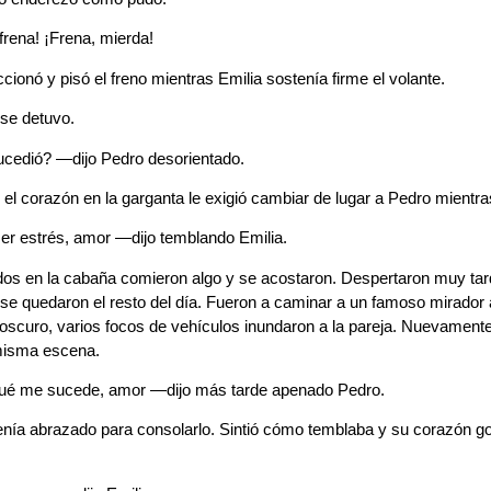
rena! ¡Frena, mierda!
cionó y pisó el freno mientras Emilia sostenía firme el volante.
 se detuvo.
edió? —dijo Pedro desorientado.
 el corazón en la garganta le exigió cambiar de lugar a Pedro mientra
r estrés, amor —dijo temblando Emilia.
ados en la cabaña comieron algo y se acostaron. Despertaron muy ta
 se quedaron el resto del día. Fueron a caminar a un famoso mirador 
 oscuro, varios focos de vehículos inundaron a la pareja. Nuevamente
 misma escena.
é me sucede, amor —dijo más tarde apenado Pedro.
tenía abrazado para consolarlo. Sintió cómo temblaba y su corazón g