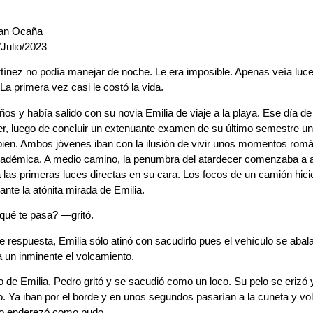
ian Ocaña
Julio/2023
ínez no podía manejar de noche. Le era imposible. Apenas veía luce
La primera vez casi le costó la vida.
ños y había salido con su novia Emilia de viaje a la playa. Ese día de
er, luego de concluir un extenuante examen de su último semestre uni
bien. Ambos jóvenes iban con la ilusión de vivir unos momentos román
cadémica. A medio camino, la penumbra del atardecer comenzaba a a
 las primeras luces directas en su cara. Los focos de un camión hic
ante la atónita mirada de Emilia.
ué te pasa? —gritó.
 de respuesta, Emilia sólo atinó con sacudirlo pues el vehículo se abal
a un inminente el volcamiento.
o de Emilia, Pedro gritó y se sacudió como un loco. Su pelo se erizó y 
. Ya iban por el borde y en unos segundos pasarían a la cuneta y volc
 lo enderezó como pudo.