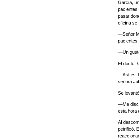
García, un
pacientes 
pasar dond
oficina se
—Señor Ma
pacientes 
—Un gusto
El doctor 
—Así es. N
señora Jul
Se levantó
—Me discul
esta hora 
Al descorr
petrificó.
reaccionar