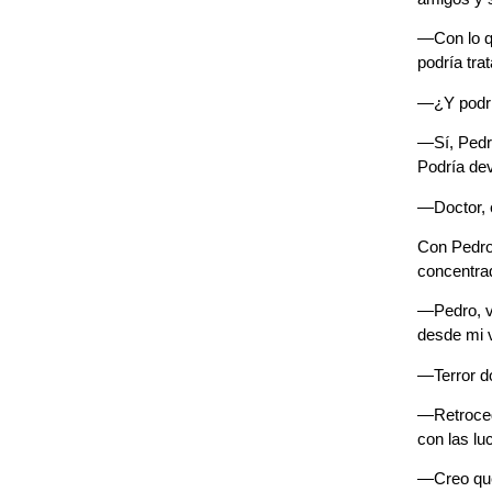
—Con lo qu
podría tra
—¿Y podrí
—Sí, Pedr
Podría dev
—Doctor, 
Con Pedro 
concentrad
—Pedro, va
desde mi 
—Terror d
—Retroced
con las lu
—Creo que