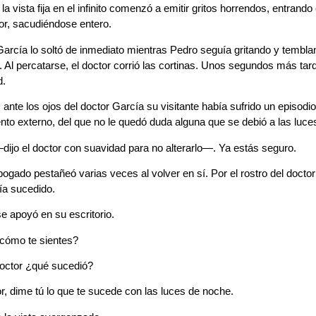
la vista fija en el infinito comenzó a emitir gritos horrendos, entrand
or, sacudiéndose entero.
García lo soltó de inmediato mientras Pedro seguía gritando y tembla
. Al percatarse, el doctor corrió las cortinas. Unos segundos más tard
d.
 ante los ojos del doctor García su visitante había sufrido un episodi
nto externo, del que no le quedó duda alguna que se debió a las luce
jo el doctor con suavidad para no alterarlo—. Ya estás seguro.
bogado pestañeó varias veces al volver en sí. Por el rostro del docto
ía sucedido.
se apoyó en su escritorio.
ómo te sientes?
octor ¿qué sucedió?
, dime tú lo que te sucede con las luces de noche.