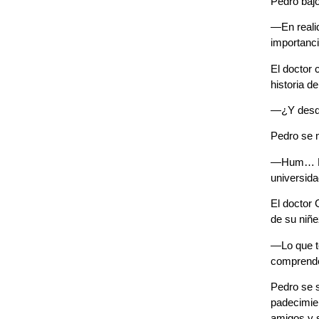
Pedro bajó
—En realid
importanci
El doctor 
historia d
—¿Y desde
Pedro se m
—Hum… La p
universida
El doctor 
de su niñe
—Lo que te
comprendes
Pedro se s
padecimien
amigos y s