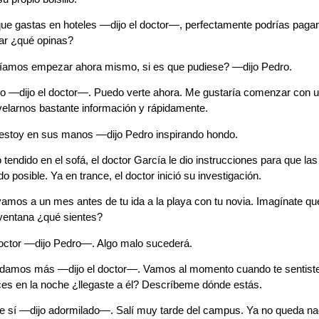
e gastas en hoteles —dijo el doctor—, perfectamente podrías pagart
tar ¿qué opinas?
amos empezar ahora mismo, si es que pudiese? —dijo Pedro.
o —dijo el doctor—. Puedo verte ahora. Me gustaría comenzar con un
elarnos bastante información y rápidamente.
estoy en sus manos —dijo Pedro inspirando hondo.
tendido en el sofá, el doctor García le dio instrucciones para que la
o posible. Ya en trance, el doctor inició su investigación.
mos a un mes antes de tu ida a la playa con tu novia. Imagínate que
ventana ¿qué sientes?
octor —dijo Pedro—. Algo malo sucederá.
amos más —dijo el doctor—. Vamos al momento cuando te sentiste
ces en la noche ¿llegaste a él? Descríbeme dónde estás.
 sí —dijo adormilado—. Salí muy tarde del campus. Ya no queda nad