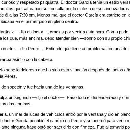
 curioso y respetado psiquiatra. El doctor García tenía un estilo versá
adultos que saturaban su consulta por lo exitoso de sus innovadoras
e él a las 7:30 pm. Menos mal que el doctor García era estricto en l
 ubicaba en el primer piso en pleno centro.
rtínez —dijo el doctor—, gracias por venir a esta hora. Como pudo
a los que, más encima, debo atender bien —sonrió con su propio chi
 doctor —dijo Pedro—. Entiendo que tiene un problema con una de s
García asintió con la cabeza.
o sabe lo doloroso que ha sido esta situación después de tantos año
ia Pérez.
 de sopetón y fue hacia una de las ventanas.
pa un segundo —dijo el doctor—. Paso todo el día encerrado y con luz
abro las cortinas.
erla, un mar de luces de vehículos entró por la ventana y dio en plen
 El doctor García percibió el cambio en Pedro y se acercó para verlo 
 ante ninguna frase optó por sacudirlo con firmeza. Fue al tomarlo 