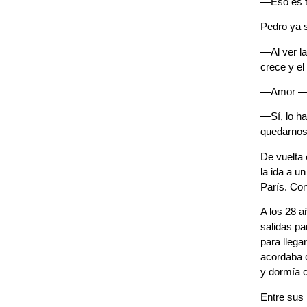
—Eso es te
Pedro ya 
—Al ver la
crece y el
—Amor —di
—Sí, lo h
quedarnos 
De vuelta 
la ida a u
París. Con
A los 28 
salidas pa
para llega
acordaba c
y dormía 
Entre sus 