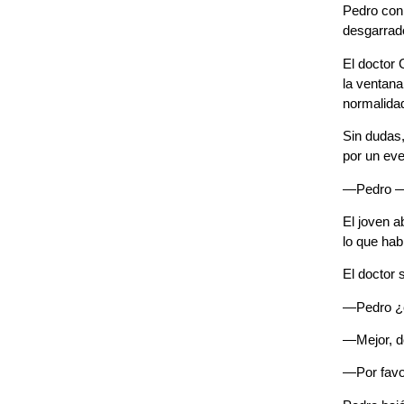
Pedro con 
desgarrad
El doctor 
la ventana
normalida
Sin dudas,
por un eve
—Pedro —di
El joven a
lo que hab
El doctor 
—Pedro ¿c
—Mejor, d
—Por favor