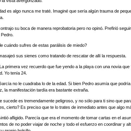
 la vista avergonzado.
ad es algo nunca me traté. Imaginé que sería algún trauma de peque
a.
contrajo su boca de manera reprobatoria pero no opinó. Prefirió segu
e Pedro.
 cuándo sufres de estas parálisis de miedo?
asajeó sus sienes como tratando de rescatar de allí la respuesta.
rimera vez recuerdo que fue yendo a la playa con una novia que tuv
d. Yo tenía 24.
García no le cuadraba lo de la edad. Si bien Pedro asumía que podrí
z, la manifestación tardía era bastante extraña.
 sucede es tremendamente peligroso, y no sólo para ti sino que para
, cierto? Es preciso que te lo trates de inmediato antes que algo m
intió afligido. Parecía que era el momento de tomar cartas en el asu
tos de no poder viajar de noche y todo el esfuerzo en coordinar y alt
u propio bolsillo.