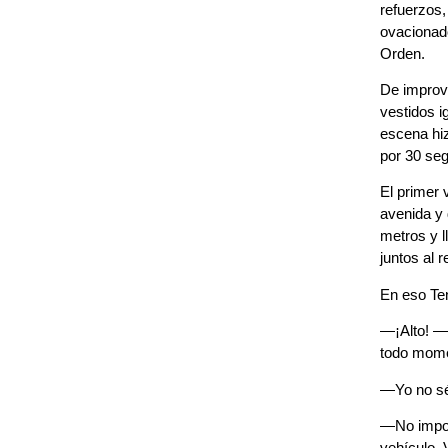
refuerzos,
ovacionad
Orden.
De improvi
vestidos i
escena hi
por 30 seg
El primer 
avenida y 
metros y l
juntos al 
En eso Ten
—¡Alto! —g
todo mome
—Yo no sé
—No import
vehículo. 