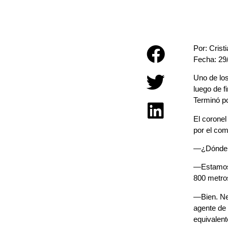
Por: Crist
Fecha: 29
Uno de los
luego de f
Terminó p
El coronel
por el com
—¿Dónde q
—Estamos 
800 metros
—Bien. Nec
agente de 
equivalen