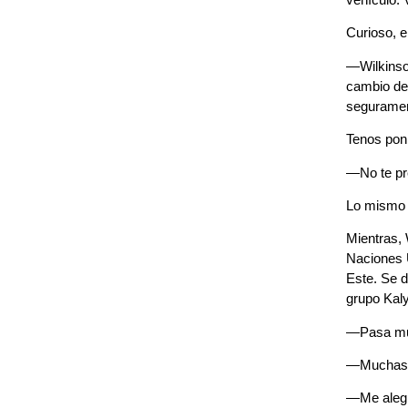
Curioso, e
—Wilkinso
cambio de
segurament
Tenos pon
—No te pr
Lo mismo h
Mientras, 
Naciones 
Este. Se d
grupo Kal
—Pasa muc
—Muchas g
—Me alegro