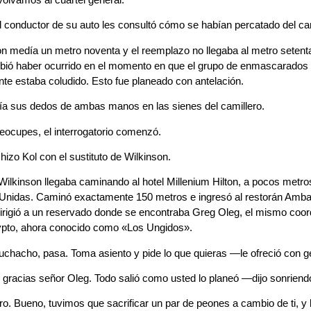
l conductor de su auto les consultó cómo se habían percatado del c
n medía un metro noventa y el reemplazo no llegaba al metro seten
bió haber ocurrido en el momento en que el grupo de enmascarados n
e estaba coludido. Esto fue planeado con antelación.
ía sus dedos de ambas manos en las sienes del camillero.
eocupes, el interrogatorio comenzó.
izo Kol con el sustituto de Wilkinson.
Wilkinson llegaba caminando al hotel Millenium Hilton, a pocos metros 
Unidas. Caminó exactamente 150 metros e ingresó al restorán Ambass
irigió a un reservado donde se encontraba Greg Oleg, el mismo coord
ypto, ahora conocido como «Los Ungidos».
hacho, pasa. Toma asiento y pide lo que quieras —le ofreció con ge
racias señor Oleg. Todo salió como usted lo planeó —dijo sonriendo
. Bueno, tuvimos que sacrificar un par de peones a cambio de ti, y 