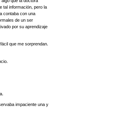
 algo que la doctora
tal información, pero la
ya contaba con una
ormales de un ser
ivado por su aprendizaje
ácil que me sorprendan.
cio.
a.
servaba impaciente una y