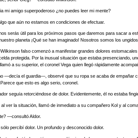
a mi amigo superpoderoso ¿no puedes leer mi mente?
lgo que aún no estamos en condiciones de efectuar.
os serás útil para los próximos pasos que daremos para sacar a est
uestro planeta ¡Qué se han imaginado! Nosotros somos los ungidos,
 Wilkinson falso comenzó a manifestar grandes dolores estomacales 
elda protegida. Por la inusual situación que estaba presenciando, un
 llamó a su superior, el coronel Vega quien llegó rápidamente acompa
 —decía el guardia—, observé que su ropa se acaba de empañar co
arece que esto es algo serio, coronel.
ador seguía retorciéndose de dolor. Evidentemente, él no estaba fingi
 al ver la situación, llamó de inmediato a su compañero Kol y al com
te? —consultó Aldor.
sólo percibí dolor. Un profundo y desconocido dolor.