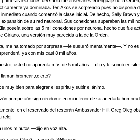
 primeras lecciones del sabio fue enseñarles el lenguaje de la Orden,
ticamente ya dominaba. Ten Akos se sorprendió pues no disponía de 
 inmediato cuando comenzó la clase inicial. De hecho, Sally Brown 
e expansión de su red neuronal. Sus conexiones superaban las mil n
la poseía sobre las 5 mil conexiones por neurona, hecho que fue act
je Giriano, una versión muy parecida a la de la Orden.
a, me ha tomado por sorpresa —le susurró mentalmente—. Y no es f
prenderá, ya con mis casi 8 mil años.
tro, usted no aparenta más de 5 mil años —dijo y le sonrió en silen
 llaman bromear ¿cierto?
e muy bien para alegrar el espíritu y subir el ánimo.
zón porque aún sigo riéndome en mi interior de su acertada humorad
amente, en el reservado del restorán Ambassador Hill, Greg Oleg ob
 reloj.
 unos minutos —dijo en voz alta.
é, señor Oleg? —consultó Wilkinson.