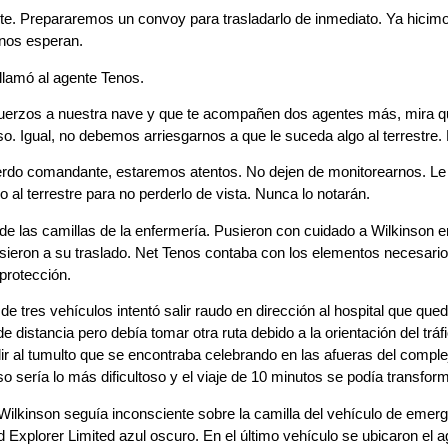
e. Prepararemos un convoy para trasladarlo de inmediato. Ya hicimo
 nos esperan.
llamó al agente Tenos.
uerzos a nuestra nave y que te acompañen dos agentes más, mira q
o. Igual, no debemos arriesgarnos a que le suceda algo al terrestre
do comandante, estaremos atentos. No dejen de monitorearnos. Le 
 al terrestre para no perderlo de vista. Nunca lo notarán.
de las camillas de la enfermería. Pusieron con cuidado a Wilkinson en
sieron a su traslado. Net Tenos contaba con los elementos necesarios 
protección.
de tres vehículos intentó salir raudo en dirección al hospital que qu
de distancia pero debía tomar otra ruta debido a la orientación del tráfi
ir al tumulto que se encontraba celebrando en las afueras del compl
o sería lo más dificultoso y el viaje de 10 minutos se podía transfor
Wilkinson seguía inconsciente sobre la camilla del vehículo de emer
Explorer Limited azul oscuro. En el último vehículo se ubicaron el 