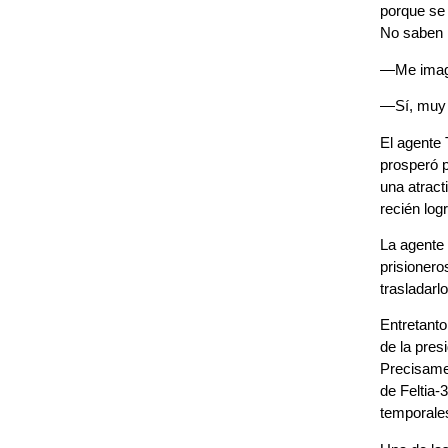
porque se
No saben l
—Me imagi
—Sí, muy 
El agente 
prosperó 
una atract
recién log
La agente 
prisionero
trasladarl
Entretanto
de la pres
Precisame
de Feltia-
temporale