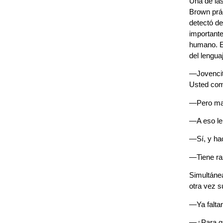
Una de las
Brown prác
detectó de
important
humano. El
del lengua
—Jovencit
Usted com
—Pero maes
—A eso le
—Sí, y hac
—Tiene ra
Simultáne
otra vez su
—Ya faltan
—¿Para qu