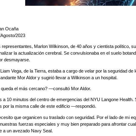
ian Ocaña
/Agosto/2023
 representantes, Marlon Wilkinson, de 40 años y cientista político, su
inalizar la actualización cerebral. Se convulsionaba en el suelo bota
or desmayarse.
 Liam Vega, de la Tierra, estaba a cargo de velar por la seguridad de
andante Mor Aldor y sugirió llevar a Wilkinson a un hospital.
ueda el más cercano? —consultó Mor Aldor.
a 10 minutos del centro de emergencias del NYU Langone Health. 
 por la misma calle de este edificio —respondió.
esito que organicen su traslado con seguridad. Por el lado de mi eq
nuestras fuerzas especiales y muy bien preparado para afrontar cua
te a un avezado Navy Seal.