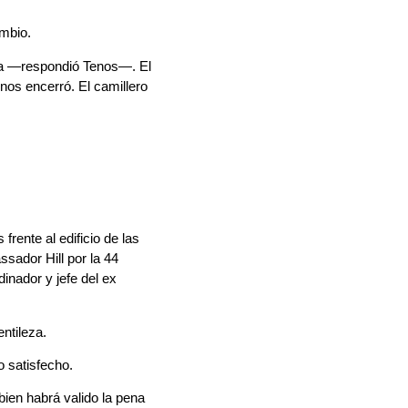
ambio.
ta —respondió Tenos—. El
os encerró. El camillero
frente al edificio de las
ador Hill por la 44
inador y jefe del ex
ntileza.
 satisfecho.
bien habrá valido la pena