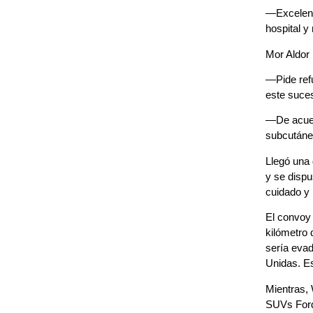
—Excelent
hospital y
Mor Aldor 
—Pide ref
este suces
—De acuer
subcutáneo
Llegó una 
y se dispu
cuidado y 
El convoy 
kilómetro 
sería evad
Unidas. Es
Mientras, 
SUVs Ford 