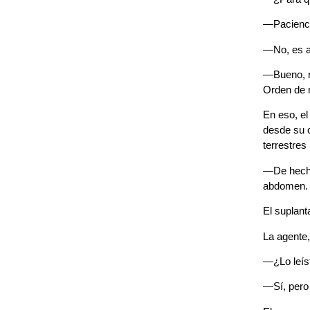
—Pacienci
—No, es a
—Bueno, n
Orden de n
En eso, el
desde su c
terrestres
—De hecho
abdomen. P
El suplant
La agente,
—¿Lo leís
—Sí, pero 