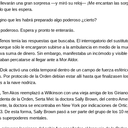
 llevarán una gran sorpresa —y miró su reloj— ¡Me encantan las sor
o que les espera.
no que les habrá preparado algo poderoso ¿cierto?
poderoso. Espera y pronto te enterarás.
Tenos tenía las respuestas que buscaba. El interrogatorio del sustitu
porque sólo le encargaron subirse a la ambulancia en medio de la 
iva suma de dinero. Sin embargo, manifestaba un incómodo y visible 
raban percatarse al llegar ante a Mor Aldor.
Dok activó una celda temporal dentro de un campo de fuerza esférico
s. Por protocolo de la Orden debían estar allí hasta que finalizasen lo
os a la nave nodriza.
, Ten Akos reemplazó a Wilkinson con una vieja amiga de los Girianos 
identa de la Orden, Serta Mei: la doctora Sally Brown, del centro Am
nte, la doctora se encontraba en New York por indicaciones de Orti
33. De esta forma, Sally Brown pasó a ser parte del grupo de los 10 r
s superpoderes mentales.