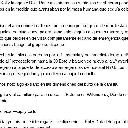
 Kol y la agente Dok. Pese a la sirena, los vehículos se abrieron paso
os en la medida que avanzaban por la masa humana que seguía celeb
so, el auto donde iba Tenos fue rodeado por un grupo de manifestan
guales, de blue jeans, polera blanca sin ninguna etiqueta o marca, y 
zo que perdiesen de vista completamente el carro de emergencia que
undos. Luego, el grupo se dispersó.
vehículo salió a la derecha por la 1ª avenida y de inmediato tomó la 4
de allí retrocedieron hasta la 30 Este y bajaron de nuevo a la 1ª ave
legaron a la puerta de acceso a emergencias del hospital NYU. Los t
recinto por seguridad y procedieron a bajar la camilla.
os notó algo extraño en las dimensiones del bulto de la camilla.
ritó y el camillero paró en seco—. Este no es Wilkinson. ¿Dónde est
nto.
 nada —dijo y calló.
a, yo mismo te interrogaré —le dijo serio—. Kol y Dok detengan al de
Volvamos al cuartel general.